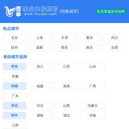
[
切换城市
]
联系客服发布招聘
热点城市
北京
上海
天津
重庆
武汉
杭州
成都
西安
南京
合肥
省份城市选择
华东
浙江
江苏
山东
安徽
华南
福建
海南
广西
广东
华北
河北
山西
内蒙古
华中
湖南
湖北
河南
江西