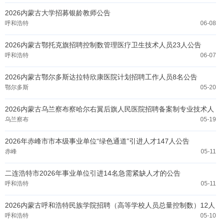
2026内蒙古大学招募银龄教师公告
呼和浩特
06-08
2026内蒙古鄂托克旗招聘控制数管理医疗卫生技术人员23人公告
呼和浩特
06-07
2026内蒙古鄂尔多斯达拉特欣康医院计划招聘工作人员8名公告
鄂尔多斯
05-20
2026内蒙古乌兰察布察哈尔右翼后旗人民医院招聘备案制专业技术人
员20人公告
乌兰察布
05-19
2026年赤峰市市本级事业单位“绿色通道”引进人才147人公告
赤峰
05-11
二连浩特市2026年事业单位引进14名急需紧缺人才的公告
呼和浩特
05-11
2026内蒙古呼和浩特民族学院招聘（高等学校人员总量控制数）12人
公告
呼和浩特
05-10