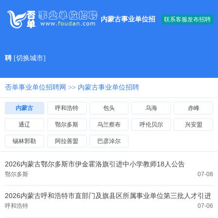
内蒙古事业单位招
联系客服发布招聘
聘
[
切换城市
]
否单事业单位招聘网
>> 内蒙古事业单位招聘
内蒙古
呼和浩特
包头
乌海
赤峰
通辽
鄂尔多斯
乌兰察布
呼伦贝尔
兴安盟
锡林郭勒
阿拉善盟
巴彦淖尔
2026内蒙古鄂尔多斯市伊金霍洛旗引进中小学教师18人公告
鄂尔多斯
07-08
2026内蒙古呼和浩特市直部门及旗县区所属事业单位第三批人才引进
100人公告
呼和浩特
07-06