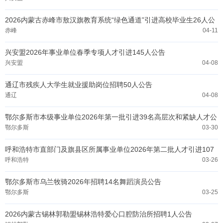
2026内蒙古赤峰市敖汉旗教育系统“绿色通道”引进高校毕业生26人公
告
赤峰
04-11
兴安盟2026年事业单位春季专项人才引进145人公告
兴安盟
04-08
通辽市残疾人大学生就业援助岗位招聘50人公告
通辽
04-08
鄂尔多斯市本级事业单位2026年第一批引进39名高层次和紧缺人才公
告
鄂尔多斯
03-30
呼和浩特市直部门及旗县区所属事业单位2026年第二批人才引进107
人公告
呼和浩特
03-26
鄂尔多斯市乌兰牧骑2026年招聘14名舞蹈演员公告
鄂尔多斯
03-25
2026内蒙古锡林郭勒盟锡林浩特爱心口腔防治所招聘1人公告