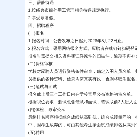
三、薪酬待遇
1.按绍兴市编外用工管理相关待遇规定执行。
2.享受寒暑假。
四、招聘程序
(一)报名
1.报名时间：公告发布之日起到2026年5月22日止。
2.报名方式：采用网络报名方式。应聘者在线钉钉扫码
报名时需提交相关资料和证件原件的扫描件，逾期不再补
(二)资格审核
学校对应聘人员进行资格条件审查，确定入围人员名单，并
员提供的各种资料、信息均需真实有效，否则将取消报
(三)笔试与面试
报名截止后三个工作日内在学校官网公布资格初审名单
根据职位要求，测试包含笔试和面试，笔试取前3人进入面
(四)体检、政审公示
最终排名顺序根据综合成绩从高到低，综合成绩相同的，
中，因考生放弃的，可由其他考生按面试成绩排名从高到
(五)聘用