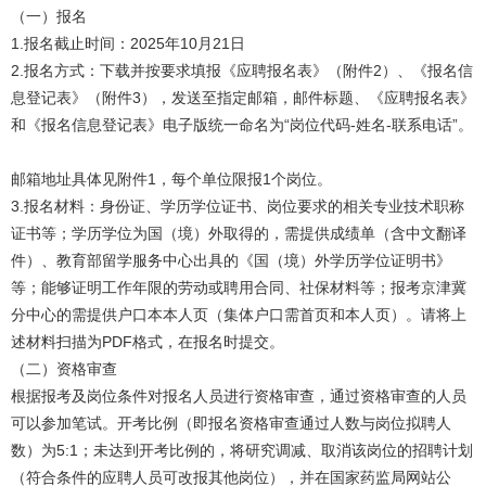
（一）报名
1.报名截止时间：2025年10月21日
2.报名方式：下载并按要求填报《应聘报名表》（附件2）、《报名信
息登记表》（附件3），发送至指定邮箱，邮件标题、《应聘报名表》
和《报名信息登记表》电子版统一命名为“岗位代码-姓名-联系电话”。
邮箱地址具体见附件1，每个单位限报1个岗位。
3.报名材料：身份证、学历学位证书、岗位要求的相关专业技术职称
证书等；学历学位为国（境）外取得的，需提供成绩单（含中文翻译
件）、教育部留学服务中心出具的《国（境）外学历学位证明书》
等；能够证明工作年限的劳动或聘用合同、社保材料等；报考京津冀
分中心的需提供户口本本人页（集体户口需首页和本人页）。请将上
述材料扫描为PDF格式，在报名时提交。
（二）资格审查
根据报考及岗位条件对报名人员进行资格审查，通过资格审查的人员
可以参加笔试。开考比例（即报名资格审查通过人数与岗位拟聘人
数）为5:1；未达到开考比例的，将研究调减、取消该岗位的招聘计划
（符合条件的应聘人员可改报其他岗位），并在国家药监局网站公