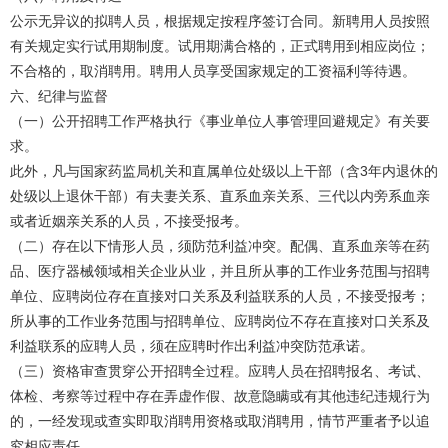
公示无异议的拟聘人员，根据规定按程序签订合同。新聘用人员按照
有关规定实行试用期制度。试用期满合格的，正式聘用到相应岗位；
不合格的，取消聘用。聘用人员享受国家规定的工资福利等待遇。
六、纪律与监督
（一）公开招聘工作严格执行《事业单位人事管理回避规定》有关要
求。
此外，凡与国家药监局机关和直属单位处级以上干部（含3年内退休的
处级以上退休干部）有夫妻关系、直系血亲关系、三代以内旁系血亲
或者近姻亲关系的人员，不接受报考。
（二）存在以下情形人员，须防范利益冲突。配偶、直系血亲等在药
品、医疗器械领域相关企业从业，并且所从事的工作业务范围与招聘
单位、应聘岗位存在直接对口关系及利益联系的人员，不接受报考；
所从事的工作业务范围与招聘单位、应聘岗位不存在直接对口关系及
利益联系的应聘人员，须在应聘时作出利益冲突防范承诺。
（三）资格审查贯穿公开招聘全过程。应聘人员在招聘报名、考试、
体检、考察等过程中存在弄虚作假、故意隐瞒或有其他违纪违规行为
的，一经发现或查实即取消聘用资格或取消聘用，情节严重者予以追
究相应责任。